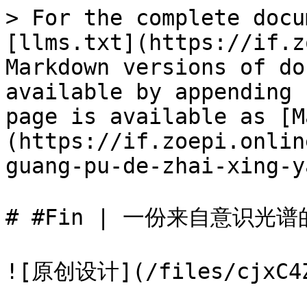
> For the complete docu
[llms.txt](https://if.z
Markdown versions of do
available by appending 
page is available as [M
(https://if.zoepi.onlin
guang-pu-de-zhai-xing-y
# #Fin | 一份来自意识光
![原创设计](/files/cjxC4Zc