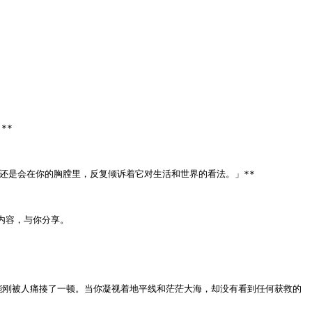
*

是会在你的胸膛里，反复倾诉着它对生活和世界的看法。」**

心内容，与你分享。

能刚被人痛揍了一顿。当你凝视着地平线和茫茫大海，却没有看到任何获救的