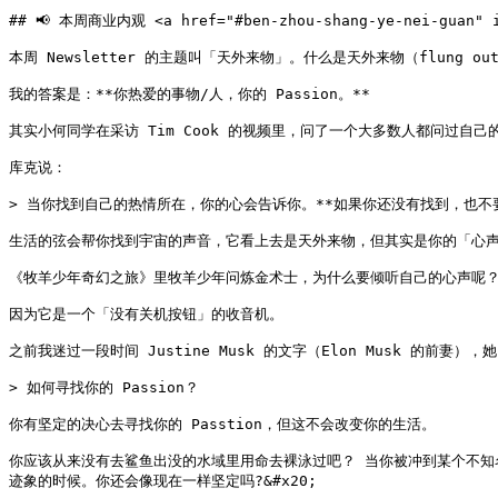
## 📢 本周商业内观 <a href="#ben-zhou-shang-ye-nei-guan" id
本周 Newsletter 的主题叫「天外来物」。什么是天外来物（flung out o
我的答案是：**你热爱的事物/人，你的 Passion。**

其实小何同学在采访 Tim Cook 的视频里，问了一个大多数人都问过自
库克说：

> 当你找到自己的热情所在，你的心会告诉你。**如果你还没有找到，也不
生活的弦会帮你找到宇宙的声音，它看上去是天外来物，但其实是你的「心声
《牧羊少年奇幻之旅》里牧羊少年问炼金术士，为什么要倾听自己的心声呢？
因为它是一个「没有关机按钮」的收音机。

之前我迷过一段时间 Justine Musk 的文字（Elon Musk 的前妻
> 如何寻找你的 Passion？

你有坚定的决心去寻找你的 Passtion，但这不会改变你的生活。

你应该从来没有去鲨鱼出没的水域里用命去裸泳过吧？ 当你被冲到某个不
迹象的时候。你还会像现在一样坚定吗?&#x20;
