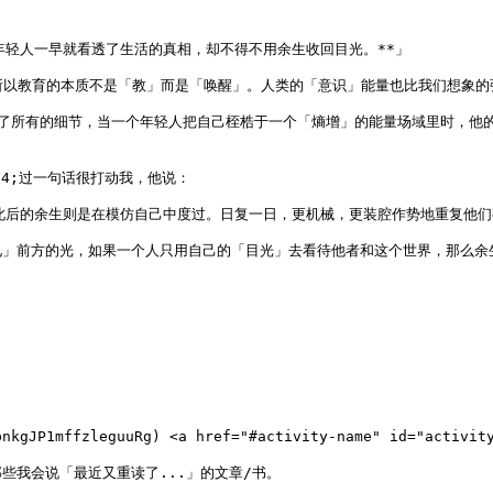
轻人一早就看透了生活的真相，却不得不用余生收回目光。**」

，所以教育的本质不是「教」而是「唤醒」。人类的「意识」能量也比我们想象的
录了所有的细节，当一个年轻人把自己桎梏于一个「熵增」的能量场域里时，他
x8BF4;过一句话很打动我，他说：

此后的余生则是在模仿自己中度过。日复一日，更机械，更装腔作势地重复他们
」前方的光，如果一个人只用自己的「目光」去看待他者和这个世界，那么余生
JP1mffzleguuRg) <a href="#activity-name" id="activity-
我会说「最近又重读了...」的文章/书。
