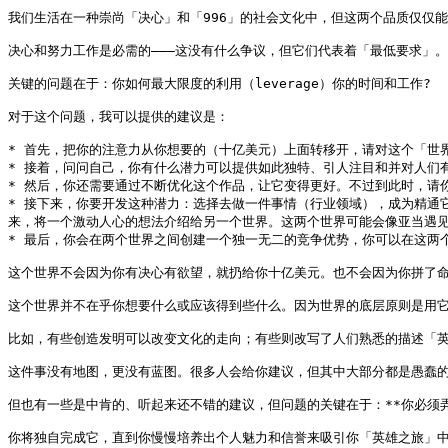
我们生活在一种崇尚「决心」和「996」的社会文化中，但这两个品质仅仅能
决心和努力工作是必需的———这没有什么争议，但它们代表着「最低要求」
关键的问题在于：你如何最大限度的利用（leverage）你的时间和工作?

对于这个问题，我可以提供的建议是：

* 首先，把你的注意力从你想要的（十亿美元）上面转移开，请对这个「世界
* 接着，问问自己，你有什么潜力可以提供如此独特、引人注目和并对人们有
* 然后，你还需要通过不断优化这个作品，让它变得更好。不过到此时，请你
* 接下来，你要开发这种潜力：选择去做一件事情（行业领域），成为精通
来，将一个激动人心的想法介绍给另一个世界。这两个世界可能会像亚当遇见
* 最后，你会在两个世界之间创建一个独一无二的竞争优势，你可以在这两
这个世界不会因为你有决心有欲望，就扔给你十亿美元。也不会因为你拼了命
这个世界并不在乎你想要什么或应该得到些什么。因为世界的底层原则是用它
比如，有些创造发明可以改变文化的走向；有些则改写了人们熟悉的描述「英
这件事没有地图，更没有蓝图。很多人会给你建议，但其中大部分都是愚蠢的
但也有一些是中肯的、听起来还不错的建议，但问题的关键在于：**你必须弄
你将独自完成它，直到你慢慢培养出个人魅力和信誉来吸引你「英雄之旅」中并肩