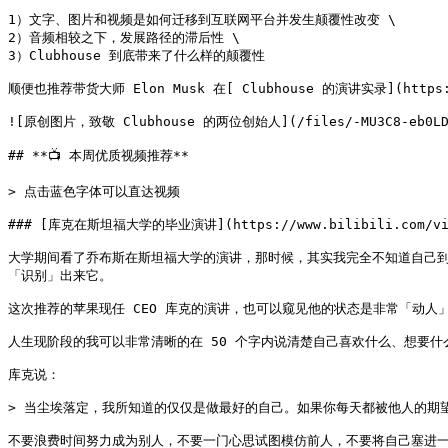
1）文字、图片和视频是如何迁移到互联网平台并发生颠覆性改变 \

2）音频相较之下，发展路径的滞后性 \

3）Clubhouse 到底带来了什么样的颠覆性

顺便也推荐带货大师 Elon Musk 在[ Clubhouse 的演讲实录](https://ww
![原创图片，致敬 Clubhouse 的两位创始人](/files/-MU3C8-eb0LDU
## **📺 本周优质视频推荐**

> 点击蓝色字体可以直达视频

### [库克在斯坦福大学的毕业演讲](https://www.bilibili.com/video/
大学期间看了乔布斯在斯坦福大学的演讲，那时候，其实我完全不知道自己
「识别」出来它。

这次推荐的苹果现任 CEO 库克的演讲，也可以窥见他的状态是非常「动人」
人生现阶段的我可以非常清晰的在 50 个字内说清楚自己喜欢什么、想要
库克说：

> 当尘埃落定，我所知道的仅仅是做最好的自己。如果你每天都被他人的期望
不要浪费时间努力成为别人，不要一门心思试图模仿前人，不要将自己塞进一