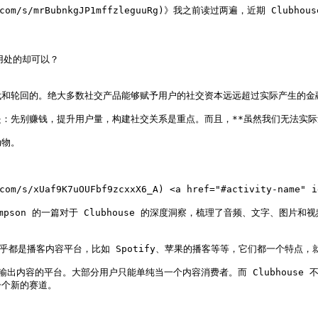
.com/s/mrBubnkgJP1mffzleguuRg)》我之前读过两遍，近期 
处的却可以？

和轮回的。绝大多数社交产品能够赋予用户的社交资本远远超过实际产生的金融
：先别赚钱，提升用户量，构建社交关系是重点。而且，**虽然我们无法实际量
物。

s/xUaf9K7uOUFbf9zcxxX6_A) <a href="#activity-name" id=
n Thompson 的一篇对于 Clubhouse 的深度洞察，梳理了音频、文
几乎都是播客内容平台，比如 Spotify、苹果的播客等等，它们都一个特点，
出内容的平台。大部分用户只能单纯当一个内容消费者。而 Clubhouse
个新的赛道。
