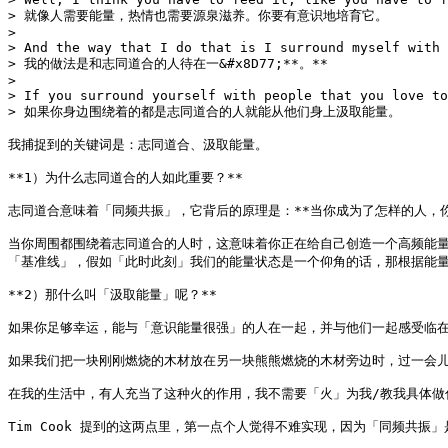
> 就像人需要能量，热情也需要源泉滋养。你要有意识地培育它。

>

> And the way that I do that is I surround myself with 
> 我的做法是和志同道合的人待在一&#x8D77;**。**

>

> If you surround yourself with people that you love to
> 如果你身边围绕着的都是志同道合的人就能从他们身上汲取能量。

我捕捉到的关键词是：志同道合、汲取能量。

**1）为什么志同道合的人如此重要？**

志同道合意味着「同频共振」，它背后的原理是：**当你成为了怎样的人，你
当你周围都围绕着志同道合的人时，这意味着你正在给自己创造一个高频能量
「基准线」，假如「此时此刻」我们的能量状态是一个仰角的话，那根据能量
**2）那什么叫「汲取能量」呢？**

如果你足够幸运，能与「意识能量很强」的人在一起，并与他们一起感受临在（be
如果我们把一块刚刚燃烧的木材放在另一块熊熊燃烧的木材旁边时，过一会儿即
在我的生活中，有人充当了这种火的作用，我不需要「火」为我/教我具体做
Tim Cook 提到的这两点里，第一点个人觉得不难实现，因为「同频共振