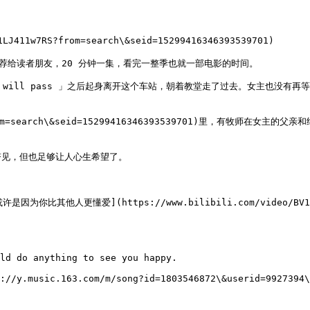
J411w7RS?from=search\&seid=15299416346393539701)

部剧推荐给读者朋友，20 分钟一集，看完一整季也就一部电影的时间。

 「It will pass 」之后起身离开这个车站，朝着教堂走了过去。女主
?from=search\&seid=15299416346393539701)里，有牧师在女主的父
见，但也足够让人心生希望了。

他人更懂爱](https://www.bilibili.com/video/BV1Jp4y1
ld do anything to see you happy.

://y.music.163.com/m/song?id=1803546872\&userid=9927394\