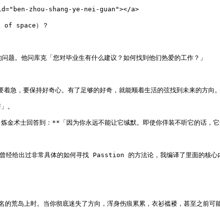
="ben-zhou-shang-ye-nei-guan"></a>

f space）？

己的问题。他问库克「您对毕业生有什么建议？如何找到他们热爱的工作？」

要着急，要保持好奇心。有了足够的好奇，就能顺着生活的弦找到未来的方向。*
」。

炼金术士回答到：**「因为你永远不能让它缄默。即使你佯装不听它的话，它还
），她曾经给出过非常具体的如何寻找 Passtion 的方法论，我编译了里面的核
知名的荒岛上时。当你彻底迷失了方向，浑身伤痕累累，衣衫褴褛，甚至之前可