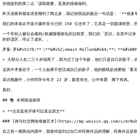
但他提到的第二点「汲取能量」是真的很难做到。

昨天深夜和朋友语音聊到了两点多，我记得我说的最后一句话是：「**很多年
我们的本体从宇宙大爆炸至今已经 150 亿光年了，它具足一切圆满智慧
一个年轻人被社会规则/权威慢慢驯化的过程里，我们的「意识」在其中记
的舒适区，停止了成长。」

罗曼·罗&#x5170;**（**&#x52;omain Rollan&#x64;**）**&#
> 大部分人在二三十岁就死了，因为过了这个年龄，他们只是自己的影子，
这其中矛盾在于，一个人如果不想活成自己的影子，他的眼睛必须要能「看见
采访视频中，小何同学今年才 22 岁，眼里有光、心中有爱、脚下有风。

真好。

## 📚 本周阅读推荐

> **点击蓝色字体可以直达原文**

### [禅与社交网络维修艺术](https://mp.weixin.qq.com/s/mrBubnkg
在之前一期商业内观中，我曾经提到过自己对经典作品的理解，经典作品是那些