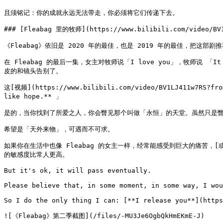
且须铭记：你的成就永远无法带走，你必须将它们传递下去。

### [Fleabag 里的牧师](https://www.bilibili.com/video/BV1L
《Fleabag》依旧是 2020 年的最佳，也是 2019 年的最佳，把这
在 Fleabag 的最后一集，女主对牧师说「I love you」，牧师说
皮的和镜头告别了。

这[视频](https://www.bilibili.com/video/BV1LJ411w7RS
like hope.** 」

是的，当你找到了所爱之人，你会瞥见那个叫做「永恒」的天堂。虽然只是瞥
希望是「天外来物」，可遇而不可求。

如果你在生活中也像 Fleabag 的女主一样，经常能感受到巨大的痛苦，[或许是因为你比其
的敏感度比常人更高。

But it's ok, it will pass eventually.

Please believe that, in some moment, in some way, I wou
So I do the only thing I can: [**I release you**](https
![《Fleabag》第二季截图](/files/-MU3Je6OgbQkHmEKmE-J)
