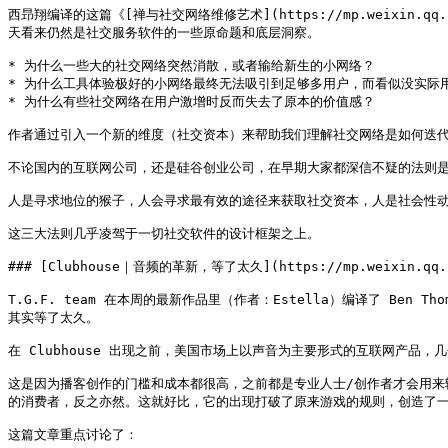
西昻翔编译的这篇《[禅与社交网络维修艺术](https://mp.weixin.qq
天看来仍然是社交服务软件的一些原命题和底层洞察。

* 为什么一些大的社交网络突然消散，或者输给新生的小网络？

* 为什么工具体验极好的小网络最终无法吸引到足够多用户，而看似没实际用
* 为什么有些社交网络在用户激增时反而失去了原本的价值感？

作者通过引入一个新的维度（社交资本）来帮助我们理解社交网络是如何迭代
不论国内的互联网公司，还是硅谷创业公司，在早期大家都深信不疑的法则是
人是寻求地位的猴子，人会寻求最有效的途径来获取社交资本，人是社会性动
这三大法则几乎凌驾于一切社交软件的设计框架之上。

### [Clubhouse｜音频的革新，等了太久](https://mp.weixin.qq.com/
T.G.F. team 在本周的最新作品里（作者：Estella）编译了 Be
其实等了太久。

在 Clubhouse 出现之前，美国市场上以声音为主要形式的互联网产品，
这是因为播客创作的门槛和成本都很高，之前都是专业人士/创作者才会用来输
的消费者，反之亦然。这就好比，它的出现打破了原来游戏的规则，创造了一
这篇文章重点讨论了：
