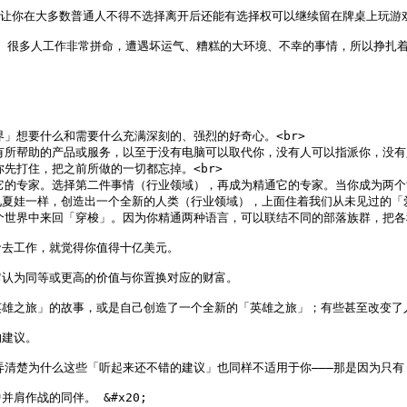
让你在大多数普通人不得不选择离开后还能有选择权可以继续留在牌桌上玩游戏——
。 很多人工作非常拼命，遭遇坏运气、糟糕的大环境、不幸的事情，所以挣扎着
」想要什么和需要什么充满深刻的、强烈的好奇心。<br>

所帮助的产品或服务，以至于没有电脑可以取代你，没有人可以指派你，没有人可
先打住，把之前所做的一切都忘掉。<br>

它的专家。选择第二件事情（行业领域），再成为精通它的专家。当你成为两
夏娃一样，创造出一个全新的人类（行业领域），上面住着我们从未见过的「爱的
个世界中来回「穿梭」。因为你精通两种语言，可以联结不同的部落族群，把各
去工作，就觉得你值得十亿美元。

认为同等或更高的价值与你置换对应的财富。

雄之旅」的故事，或是自己创造了一个全新的「英雄之旅」；有些甚至改变了人们
建议。

清楚为什么这些「听起来还不错的建议」也同样不适用于你———那是因为只有「
作战的同伴。 &#x20;
