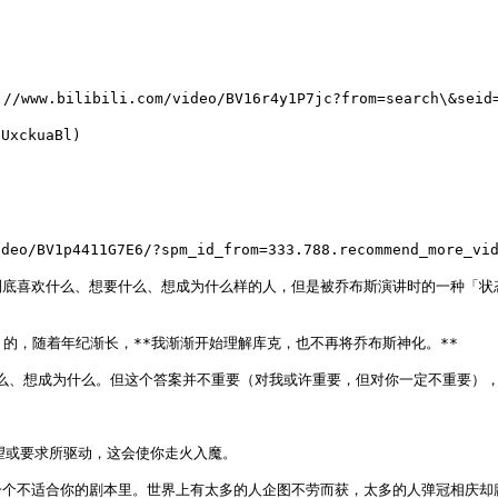
w.bilibili.com/video/BV16r4y1P7jc?from=search\&seid
xckuaBl)

BV1p4411G7E6/?spm_id_from=333.788.recommend_more_vide
到底喜欢什么、想要什么、想成为什么样的人，但是被乔布斯演讲时的一种「状
的，随着年纪渐长，**我渐渐开始理解库克，也不再将乔布斯神化。**

什么、想成为什么。但这个答案并不重要（对我或许重要，但对你一定不重要），
或要求所驱动，这会使你走火入魔。

个不适合你的剧本里。世界上有太多的人企图不劳而获，太多的人弹冠相庆却庸