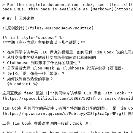
> For the complete documentation index, see [llms.txt](
page URLs; this page is available as [Markdown](https:/
# #7 | 天外来物

![原创设计](/files/-MU3bBd0AgwvVno0ttLo)

{% hint style="success" %}

**本期《商业内观》主要探索以下几个话题：**

* 在何同学专访苹果 CEO 库克的视频里，如何理解 Tim Cook 说的志同
* 从社交资本的视角解读社交网络是如何迭代和轮回的

* Clubhouse 到底带来了什么样的颠覆性？

* 分享带货大师 Elon Musk 在 Clubhouse 的演讲实录（双语版）

* 为什么「爱」像是一种「希望」？

* 如何找到自己热爱的事物？

  {% endhint %}

这周五我的 feed 流被《[**何同学专访苹果 CEO 库克（Tim Cook）**](
(https://space.bilibili.com/163637592?from=sear
Tim Cook 和何同学的采访中，有两个特别值得分享的洞察，一是 Tim Co
(https://mp.weixin.qq.com/s/PdbtayyKX8fp3caCp
二是 Tim Cook 在采访里说的一段话，Cook 说：

> Well, I think you have to feed it, like you have to f