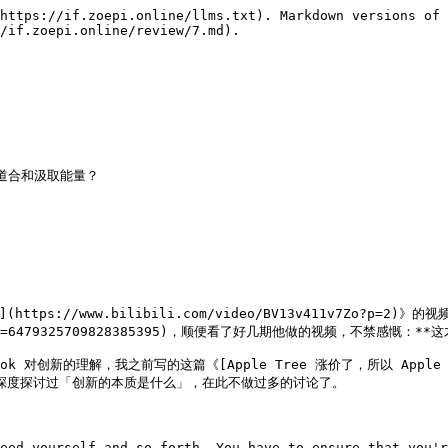
https://if.zoepi.online/llms.txt). Markdown versions of 
/if.zoepi.online/review/7.md).

道合和汲取能量？

https://www.bilibili.com/video/BV13v411v7Zo?p=
ch\&seid=6479325709828385395)，顺便看了好几期他做的视频，不禁感慨：
ok 对创新的理解，我之前写的这篇《[Apple Tree 涨价了，所以 Apple
rMPrg)》曾深度探讨过「创新的本质是什么」，在此不做过多的讨论了。

eed yourself and so forth. You have to ensure that you'r