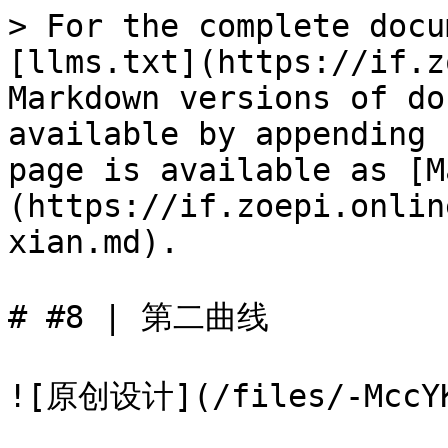
> For the complete docu
[llms.txt](https://if.z
Markdown versions of do
available by appending 
page is available as [M
(https://if.zoepi.onlin
xian.md).

# #8 | 第二曲线

![原创设计](/files/-MccYKx