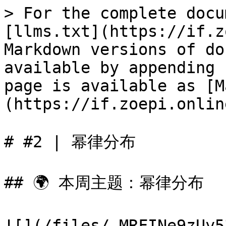
> For the complete docu
[llms.txt](https://if.z
Markdown versions of do
available by appending 
page is available as [M
(https://if.zoepi.onlin
# #2 | 幂律分布

## 🌍 本周主题：幂律分布

![](/files/-MRFINe9zUy5